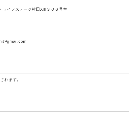
ライフステージ村田XIII３０６号室
@gmail.com
示されます。
。